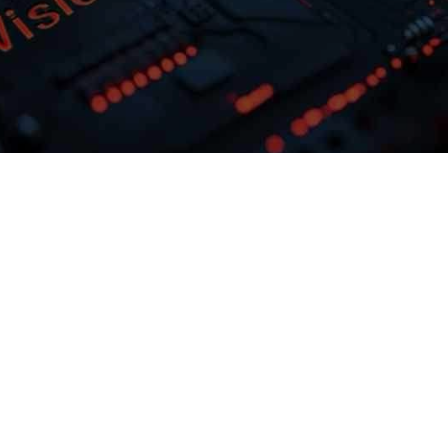
多模态多层级知识库权限管理
激活企业数据资产
，可根据业务需
CG钱包问学支持文本、、、图
，尝试最佳实践
片、、、、音视频、
型微调训练工具
等结构化与非结构化知识格式有效整合，，
，解决模
可结合访问权限进行管理控制，，保障数据安
预约专家咨询
下载CG钱包问学介绍
。
全，，，打造企业级私域知识