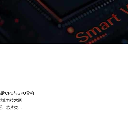
CG钱包问学
智算基础设施
算力调度加速
智算中心
国内外主流模型一键调用
企业私有模型高效微调训练
牌CPU与GPU异构
提供40+基础大模型，，，
型算力技术瓶
求灵活选择开发应用，，，
、芯片类
效果。。CG钱包问学提供完整私有模
，，提高关
集，，帮助企业定制专属大模型，
预约专家咨询
下载CG钱包问学介绍
。。
型应用准确率低的问题。。。