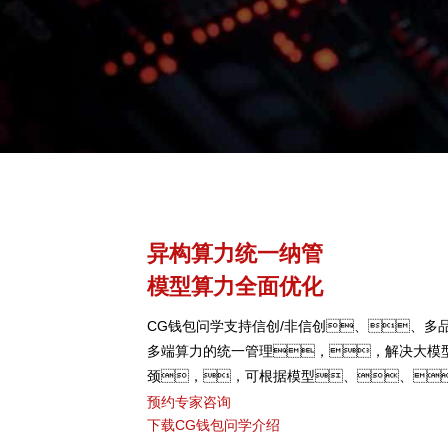
异构算力统一纳管
模型算力全面优化
CG钱包问学支持信创/非信创、、多品
多端算力的统一管理，，解决大模
颈，，可根据模型、、
型，，弹性调度，，
预约专家咨询
下载CG钱包问学介绍
键核心算力GPU使用效率。。